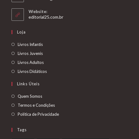
em
seu
Website:
aplicativo
Abre
editorial25.com.br
em
uma
Loja
nova
aba
Abre
Livros Infantis
em
Abre
Livros Juvenis
uma
em
Abre
Livros Adultos
nova
uma
em
Abre
Livros Didáticos
aba
nova
uma
em
Links Úteis
aba
nova
uma
aba
nova
Abre
Quem Somos
aba
em
Abre
Termos e Condições
uma
em
Abre
Política de Privacidade
nova
uma
em
aba
nova
uma
Tags
aba
nova