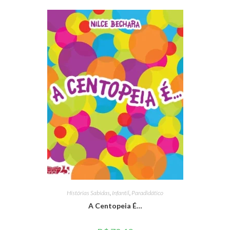
Histórias Sabidas
,
Infantil
,
Paradidático
A Centopeia É…