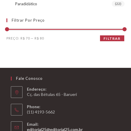
Paradidático
(22)
Filtrar Por Preço
Preço
Preço
PREÇO:
R$ 70
—
R$ 80
FILTRAR
mínimo
máximo
Fale Conosco
Endereço:
Cç. das Bétulas 65 - Barueri
Phone:
(11) 4193-5662
Email:
Abre
editorial25@editorial25.com.br