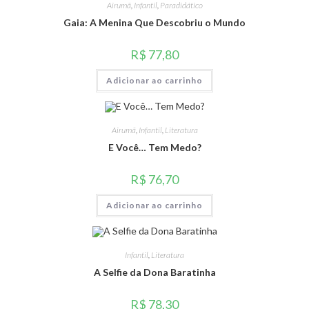
Airumã
,
Infantil
,
Paradidático
Gaia: A Menina Que Descobriu o Mundo
R$
77,80
Adicionar ao carrinho
Airumã
,
Infantil
,
Literatura
E Você… Tem Medo?
R$
76,70
Adicionar ao carrinho
Infantil
,
Literatura
A Selfie da Dona Baratinha
R$
78,30