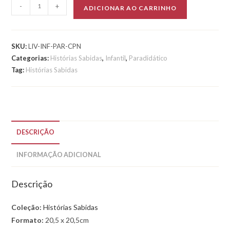
O
-
+
ADICIONAR AO CARRINHO
Caso
das
10
SKU:
LIV-INF-PAR-CPN
Pintinhas
Categorias:
Histórias Sabidas
,
Infantil
,
Paradidático
quantidade
Tag:
Histórias Sabidas
DESCRIÇÃO
INFORMAÇÃO ADICIONAL
Descrição
Coleção:
Histórias Sabidas
Formato:
20,5 x 20,5cm