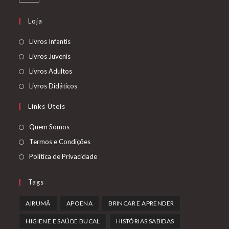
em
uma
Loja
nova
aba
Abre
Livros Infantis
em
Abre
Livros Juvenis
uma
em
Abre
Livros Adultos
nova
uma
em
Abre
Livros Didáticos
aba
nova
uma
em
Links Úteis
aba
nova
uma
aba
nova
Abre
Quem Somos
aba
em
Abre
Termos e Condições
uma
em
Abre
Política de Privacidade
nova
uma
em
aba
nova
uma
Tags
aba
nova
AIRUMÃ
APOENA
BRINCAR E APRENDER
aba
HIGIENE E SAÚDE BUCAL
HISTÓRIAS SABIDAS