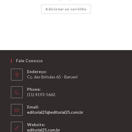
Adicionar ao carrinho
Fale Conosco
Endereço:
Cç. das Bétulas 65 - Barueri
Phone:
(11) 4193-5662
Email:
Abre
editorial25@editorial25.com.br
em
seu
Website:
aplicativo
Abre
editorial25.com.br