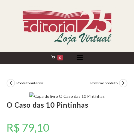
Ir
para
o
conteúdo
0
Produto anterior
Próximo produto
O Caso das 10 Pintinhas
R$
79,10