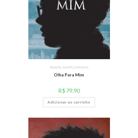
Apoena
,
Juvenil
,
Literatura
Olha Para Mim
R$
79,90
Adicionar ao carrinho