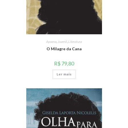
Apoena
,
Juvenil
,
Literatura
O Milagre da Cana
R$
79,80
Ler mais