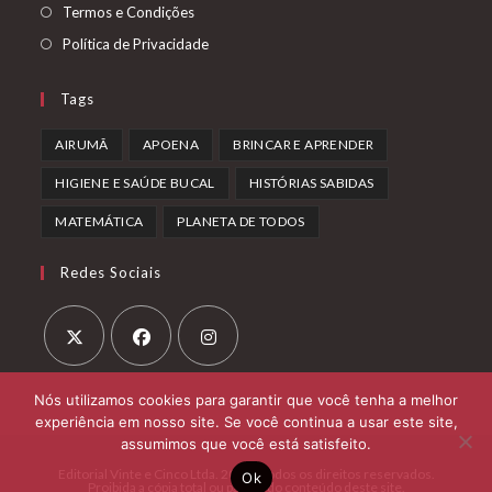
aba
em
Abre
Termos e Condições
uma
em
Abre
Política de Privacidade
nova
uma
em
aba
nova
uma
Tags
aba
nova
AIRUMÃ
APOENA
BRINCAR E APRENDER
aba
HIGIENE E SAÚDE BUCAL
HISTÓRIAS SABIDAS
MATEMÁTICA
PLANETA DE TODOS
Redes Sociais
Abre
Abre
Abre
Nós utilizamos cookies para garantir que você tenha a melhor
em
em
em
experiência em nosso site. Se você continua a usar este site,
uma
uma
uma
assumimos que você está satisfeito.
nova
nova
nova
Editorial Vinte e Cinco Ltda. 2026 - Todos os direitos reservados.
Ok
aba
Proibida a cópia total ou parcial do conteúdo deste site.
aba
aba