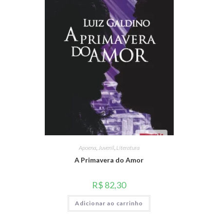
Apoena
,
Juvenil
,
Literatura
A Primavera do Amor
R$
82,30
Adicionar ao carrinho