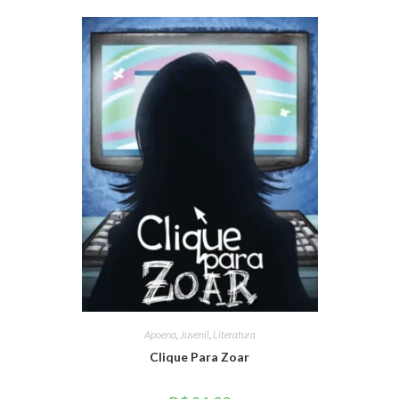
Apoena
,
Juvenil
,
Literatura
Clique Para Zoar