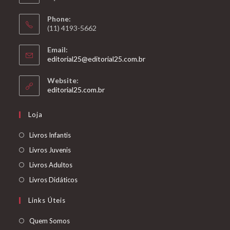
Phone:
(11) 4193-5662
Email:
Abre
editorial25@editorial25.com.br
em
seu
Website:
aplicativo
Abre
editorial25.com.br
em
uma
Loja
nova
aba
Abre
Livros Infantis
em
Abre
Livros Juvenis
uma
em
Abre
Livros Adultos
nova
uma
em
Abre
Livros Didáticos
aba
nova
uma
em
Links Úteis
aba
nova
uma
aba
nova
Abre
Quem Somos