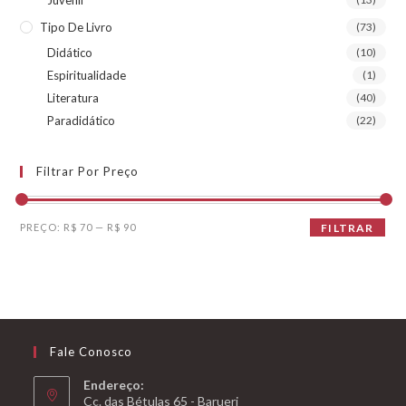
Tipo De Livro
(73)
Didático
(10)
Espiritualidade
(1)
Literatura
(40)
Paradidático
(22)
Filtrar Por Preço
Preço
Preço
PREÇO:
R$ 70
—
R$ 90
FILTRAR
mínimo
máximo
Fale Conosco
Endereço:
Cç. das Bétulas 65 - Barueri