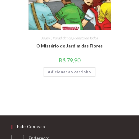
Juvenil
,
Paradidático
,
Planeta de Todos
O Mistério do Jardim das Flores
R$
79,90
Adicionar ao carrinho
Fale Conosco
Endereço: