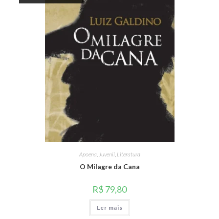
Apoena
,
Juvenil
,
Literatura
O Milagre da Cana
R$
79,80
Ler mais