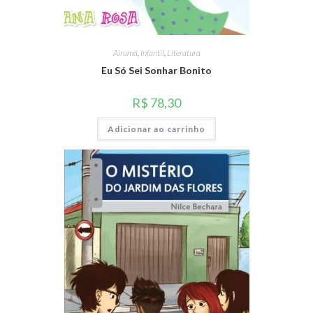
Airumã
,
Infantil
,
Literatura
Eu Só Sei Sonhar Bonito
R$
78,30
Adicionar ao carrinho