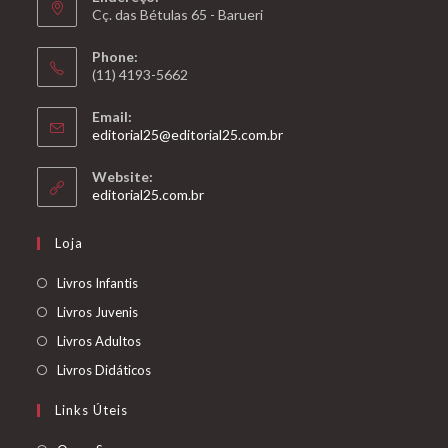
Cç. das Bétulas 65 - Barueri
Phone:
(11) 4193-5662
Email:
Abre
editorial25@editorial25.com.br
em
seu
Website:
aplicativo
Abre
editorial25.com.br
em
uma
Loja
nova
aba
Abre
Livros Infantis
em
Abre
Livros Juvenis
uma
em
Abre
Livros Adultos
nova
uma
em
Abre
Livros Didáticos
aba
nova
uma
em
Links Úteis
aba
nova
uma
aba
nova