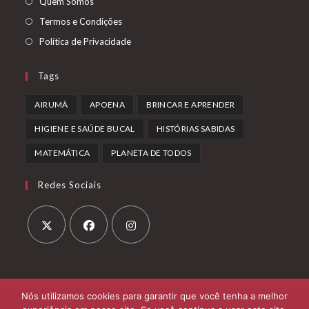
Abre
Quem Somos
aba
em
Abre
Termos e Condições
uma
em
Abre
Política de Privacidade
nova
uma
em
aba
nova
uma
Tags
aba
nova
AIRUMÃ
APOENA
BRINCAR E APRENDER
aba
HIGIENE E SAÚDE BUCAL
HISTÓRIAS SABIDAS
MATEMÁTICA
PLANETA DE TODOS
Redes Sociais
Abre
Abre
Abre
em
em
em
uma
uma
uma
Nós utilizamos cookies para garantir que você tenha a melhor
nova
nova
nova