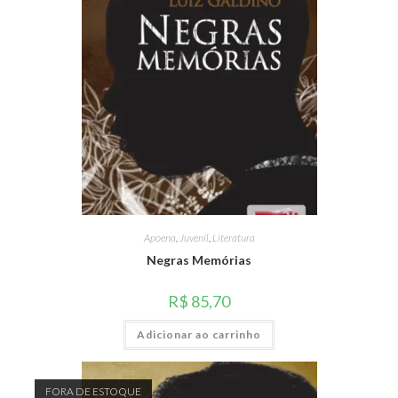
Apoena
,
Juvenil
,
Literatura
Negras Memórias
R$
85,70
Adicionar ao carrinho
FORA DE ESTOQUE