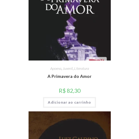
Apoena
,
Juvenil
,
Literatura
A Primavera do Amor
R$
82,30
Adicionar ao carrinho