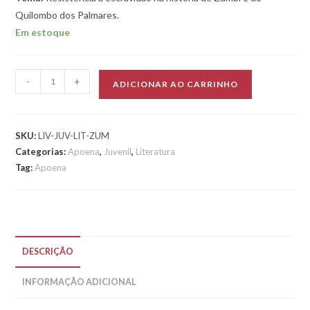
Quilombo dos Palmares.
Em estoque
Zumbi
-
+
ADICIONAR AO CARRINHO
dos
Palmares
quantidade
SKU:
LIV-JUV-LIT-ZUM
Categorias:
Apoena
,
Juvenil
,
Literatura
Tag:
Apoena
DESCRIÇÃO
INFORMAÇÃO ADICIONAL