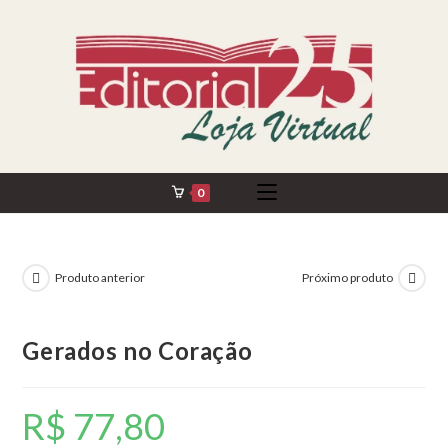
Ir
para
o
conteúdo
0
Produto anterior
Próximo produto
Gerados no Coração
R$
77,80