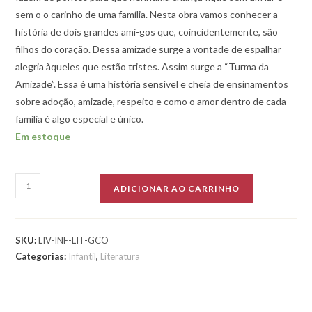
sem o o carinho de uma família. Nesta obra vamos conhecer a
história de dois grandes ami-gos que, coincidentemente, são
filhos do coração. Dessa amizade surge a vontade de espalhar
alegria àqueles que estão tristes. Assim surge a “Turma da
Amizade”. Essa é uma história sensível e cheia de ensinamentos
sobre adoção, amizade, respeito e como o amor dentro de cada
família é algo especial e único.
Em estoque
Gerados
ADICIONAR AO CARRINHO
no
Coração
quantidade
SKU:
LIV-INF-LIT-GCO
Categorias:
Infantil
,
Literatura