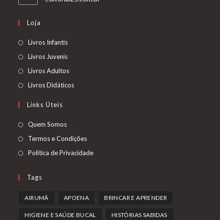
em
uma
Loja
nova
aba
Abre
Livros Infantis
em
Abre
Livros Juvenis
uma
em
Abre
Livros Adultos
nova
uma
em
Abre
Livros Didáticos
aba
nova
uma
em
Links Úteis
aba
nova
uma
aba
nova
Abre
Quem Somos
aba
em
Abre
Termos e Condições
uma
em
Abre
Política de Privacidade
nova
uma
em
aba
nova
uma
Tags
aba
nova
AIRUMÃ
APOENA
BRINCAR E APRENDER
aba
HIGIENE E SAÚDE BUCAL
HISTÓRIAS SABIDAS