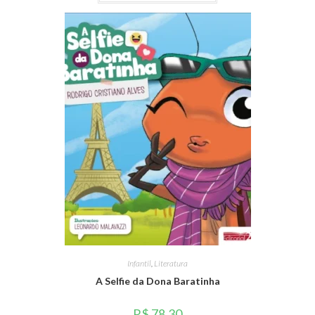
Infantil
,
Literatura
A Selfie da Dona Baratinha
R$
78,30