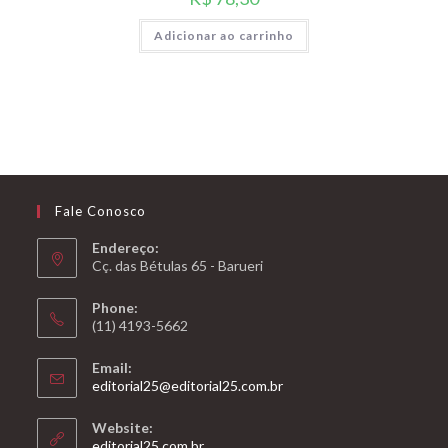
Adicionar ao carrinho
Fale Conosco
Endereço:
Cç. das Bétulas 65 - Barueri
Phone:
(11) 4193-5662
Email:
Abre
editorial25@editorial25.com.br
em
seu
Website:
aplicativo
Abre
editorial25.com.br