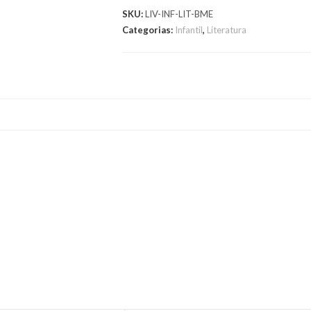
Menina
SKU:
LIV-INF-LIT-BME
do
Categorias:
Infantil
,
Literatura
Mundo
quantidade