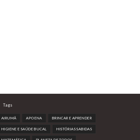
Tags
AIRUMÃ
APOENA
BRINCAR E APRENDER
HIGIENE E SAÚDE BUCAL
HISTÓRIAS SABIDAS
MATEMÁTICA
PLANETA DE TODOS