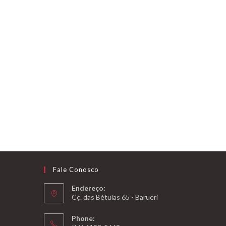
Fale Conosco
Endereço:
Cç. das Bétulas 65 - Barueri
Phone: