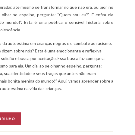
agradar, até mesmo se transformar no que não era, ou pior, no
 olhar no espelho, pergunta: “Quem sou eu?”. E enfim ela
o mundo!”. Esta é uma poética e sensível história sobre
olescência.
ão da autoestima em crianças negras e o combate ao racismo.
dizem sobre nós? Esta é uma emocionante e reflexiva
 solidão e busca por aceitação. Essa busca faz com que a
mo para ela. Um dia, ao se olhar no espelho, pergunta:
a, sua identidade e seus traços que antes não eram
a mais bonita menina do mundo!” Aqui, vamos aprender sobre a
 autoestima na vida das crianças.
RRINHO