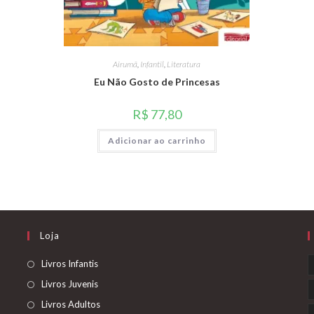
Airumã
,
Infantil
,
Literatura
Eu Não Gosto de Princesas
R$
77,80
Adicionar ao carrinho
Loja
Abre
Livros Infantis
em
Abre
Livros Juvenis
uma
em
Abre
Livros Adultos