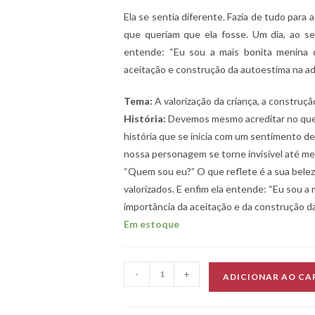
Ela se sentia diferente. Fazia de tudo para 
que queriam que ela fosse. Um dia, ao se
entende: “Eu sou a mais bonita menina d
aceitação e construção da autoestima na ad
Tema:
A valorização da criança, a construç
História:
Devemos mesmo acreditar no que 
história que se inicia com um sentimento de
nossa personagem se torne invisível até mes
“Quem sou eu?” O que reflete é a sua belez
valorizados. E enfim ela entende: “Eu sou 
importância da aceitação e da construção da
Em estoque
A
-
+
ADICIONAR AO CA
Mais
Bonita