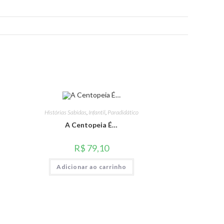
Histórias Sabidas
,
Infantil
,
Paradidático
A Centopeia É…
R$
79,10
Adicionar ao carrinho